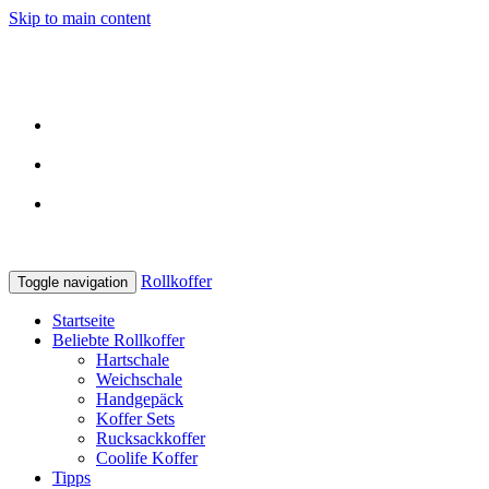
Skip to main content
Kostenlose Lieferung
bereits ab 29 Euro
Echte Reviews
von Usern
In Kooperation
mit den besten Shops
Rollkoffer
Toggle navigation
Startseite
Beliebte Rollkoffer
Hartschale
Weichschale
Handgepäck
Koffer Sets
Rucksackkoffer
Coolife Koffer
Tipps