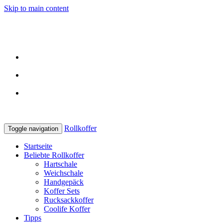
Skip to main content
Kostenlose Lieferung
bereits ab 29 Euro
Echte Reviews
von Usern
In Kooperation
mit den besten Shops
Rollkoffer
Toggle navigation
Startseite
Beliebte Rollkoffer
Hartschale
Weichschale
Handgepäck
Koffer Sets
Rucksackkoffer
Coolife Koffer
Tipps