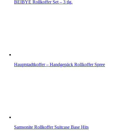
BEIBYE Rollkoffer Set – 3 tlg.
Hauptstadtkoffer – Handgepäck Rollkoffer Spree
Samsonite Rollkoffer Suitcase Base Hits