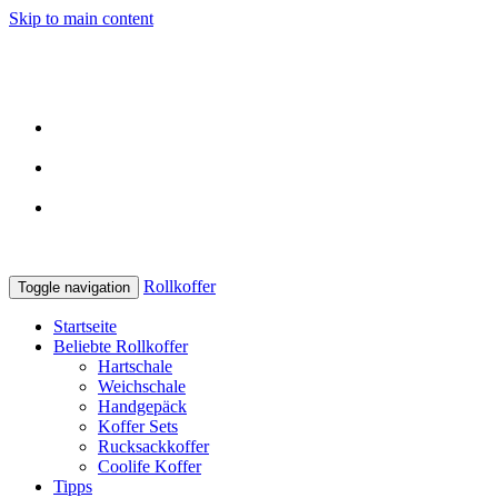
Skip to main content
Kostenlose Lieferung
bereits ab 29 Euro
Echte Reviews
von Usern
In Kooperation
mit den besten Shops
Rollkoffer
Toggle navigation
Startseite
Beliebte Rollkoffer
Hartschale
Weichschale
Handgepäck
Koffer Sets
Rucksackkoffer
Coolife Koffer
Tipps